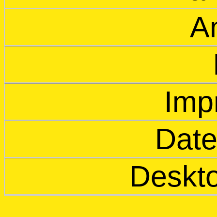
An
Imp
Date
Deskto