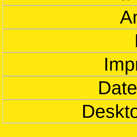
An
Imp
Date
Deskto