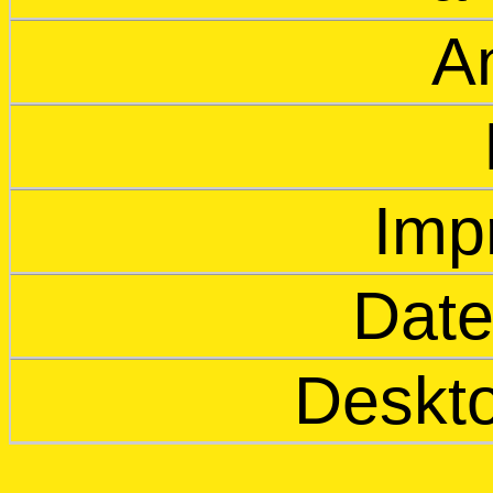
An
Imp
Date
Deskto